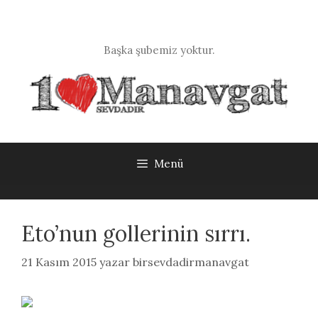
İçeriğe
atla
Başka şubemiz yoktur.
Menü
Eto’nun gollerinin sırrı.
21 Kasım 2015
yazar
birsevdadirmanavgat