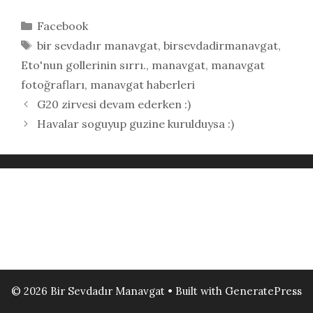
Kategoriler
Facebook
Etiketler
bir sevdadır manavgat
,
birsevdadirmanavgat
,
Eto'nun gollerinin sırrı.
,
manavgat
,
manavgat
fotoğrafları
,
manavgat haberleri
G20 zirvesi devam ederken :)
Havalar soguyup guzine kurulduysa :)
© 2026 Bir Sevdadır Manavgat
• Built with
GeneratePress