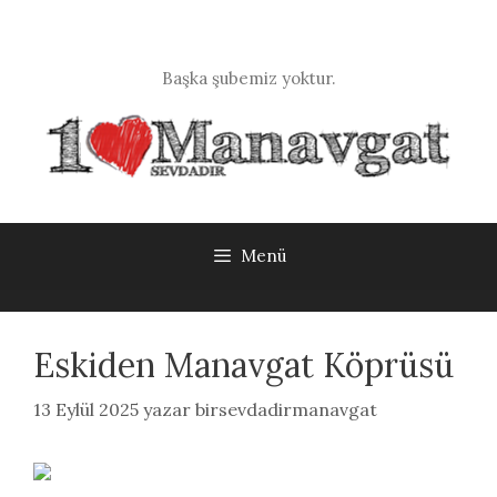
İçeriğe
atla
Başka şubemiz yoktur.
Menü
Eskiden Manavgat Köprüsü
13 Eylül 2025
yazar
birsevdadirmanavgat