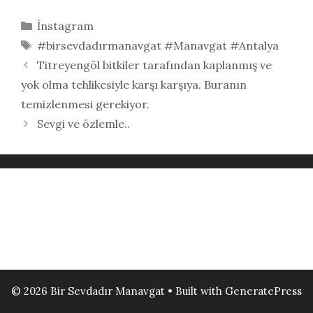
Kategoriler
İnstagram
Etiketler
#birsevdadırmanavgat #Manavgat #Antalya
Titreyengöl bitkiler tarafından kaplanmış ve
yok olma tehlikesiyle karşı karşıya. Buranın
temizlenmesi gerekiyor.
Sevgi ve özlemle..
© 2026 Bir Sevdadır Manavgat
• Built with
GeneratePress