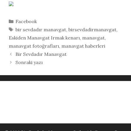
Kategoriler
Facebook
Etiketler
bir sevdadır manavgat
,
birsevdadirmanavgat
,
Eskiden Manavgat Irmak kenarı
,
manavgat
,
manavgat fotoğrafları
,
manavgat haberleri
Bir Sevdadır Manavgat
Sonraki yazı