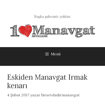
İçeriğe
atla
Başka şubemiz yoktur.
Menü
Eskiden Manavgat Irmak
kenarı
4 Şubat 2017
yazar
birsevdadirmanavgat