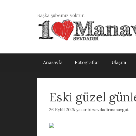
İçeriğe
atla
Başka şubemiz yoktur.
Anasayfa
Fotoğraflar
Ulaşım
Eski güzel günl
26 Eylül 2025
yazar
birsevdadirmanavgat