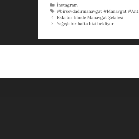
Kategoriler
İnstagram
Etiketler
#birsevdadırmanavgat #Manavgat #Ant
Eski bir filmde Manavgat Şelalesi
Yağışlı bir hafta bizi bekliyor