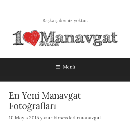
İçeriğe
atla
Başka şubemiz yoktur.
Menü
En Yeni Manavgat
Fotoğrafları
10 Mayıs 2015
yazar
birsevdadirmanavgat