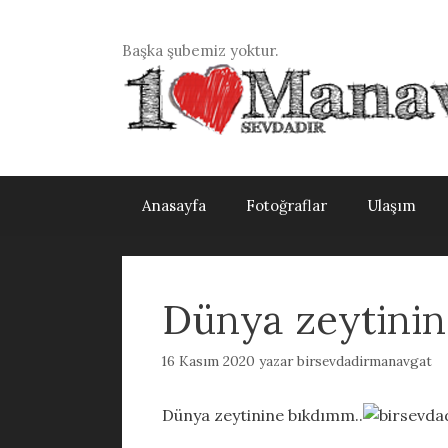
İçeriğe
atla
Başka şubemiz yoktur.
Anasayfa
Fotoğraflar
Ulaşım
Dünya zeytinin
16 Kasım 2020
yazar
birsevdadirmanavgat
Dünya zeytinine bıkdımm..