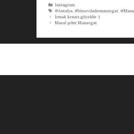
Kategoriler
İnstagram
Etiketler
#Antalya
,
#birsevdadırmanavgat
,
#Mana
Irmak kenarı güzeldir :)
Masal şehir Manavgat