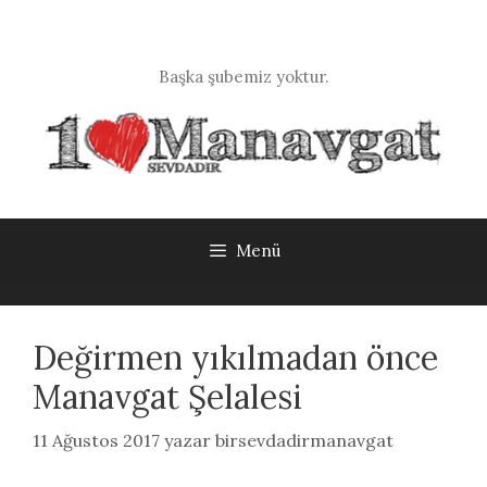
İçeriğe
atla
Başka şubemiz yoktur.
Menü
Değirmen yıkılmadan önce
Manavgat Şelalesi
11 Ağustos 2017
yazar
birsevdadirmanavgat