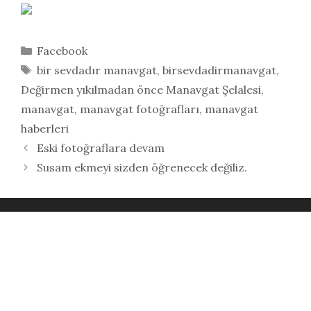
Kategoriler
Facebook
Etiketler
bir sevdadır manavgat
,
birsevdadirmanavgat
,
Değirmen yıkılmadan önce Manavgat Şelalesi
,
manavgat
,
manavgat fotoğrafları
,
manavgat
haberleri
Eski fotoğraflara devam
Susam ekmeyi sizden öğrenecek değiliz.