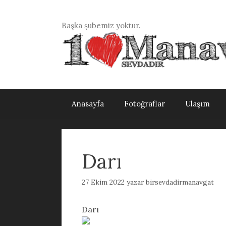
İçeriğe
atla
Başka şubemiz yoktur.
Anasayfa
Fotoğraflar
Ulaşım
Darı
27 Ekim 2022
yazar
birsevdadirmanavgat
Darı