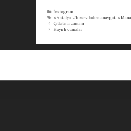
Kategoriler
İnstagram
Etiketler
#Antalya
,
#birsevdadırmanavgat
,
#Mana
Çıtlatma zamanı
Hayırlı cumalar