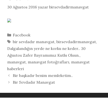
30 Ağustos 2016
yazar
birsevdadirmanavgat
Kategoriler
Facebook
Etiketler
bir sevdadır manavgat
,
birsevdadirmanavgat
,
Dalgalandığın yerde ne korku ne keder.. 30
Ağustos Zafer Bayramımız Kutlu Olsun.
,
manavgat
,
manavgat fotoğrafları
,
manavgat
haberleri
Bir başkadır benim memleketim..
Bir Sevdadır Manavgat