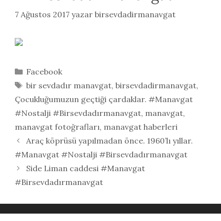
7 Ağustos 2017
yazar
birsevdadirmanavgat
Kategoriler
Facebook
Etiketler
bir sevdadır manavgat
,
birsevdadirmanavgat
,
Çocukluğumuzun geçtiği çardaklar. #Manavgat
#Nostalji #Birsevdadırmanavgat
,
manavgat
,
manavgat fotoğrafları
,
manavgat haberleri
Araç köprüsü yapılmadan önce. 1960’lı yıllar.
#Manavgat #Nostalji #Birsevdadırmanavgat
Side Liman caddesi #Manavgat
#Birsevdadırmanavgat