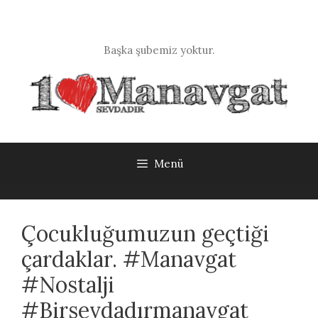
İçeriğe
atla
Başka şubemiz yoktur.
Menü
Çocukluğumuzun geçtiği
çardaklar. #Manavgat
#Nostalji
#Birsevdadırmanavgat