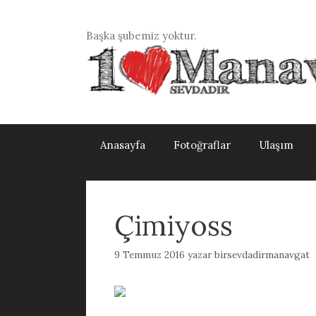
İçeriğe
atla
Başka şubemiz yoktur.
Anasayfa
Fotoğraflar
Ulaşım
Çimiyoss
9 Temmuz 2016
yazar
birsevdadirmanavgat