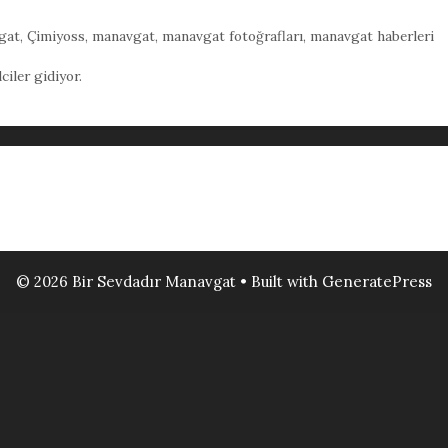
gat
,
Çimiyoss
,
manavgat
,
manavgat fotoğrafları
,
manavgat haberleri
iler gidiyor.
© 2026 Bir Sevdadır Manavgat
• Built with
GeneratePress