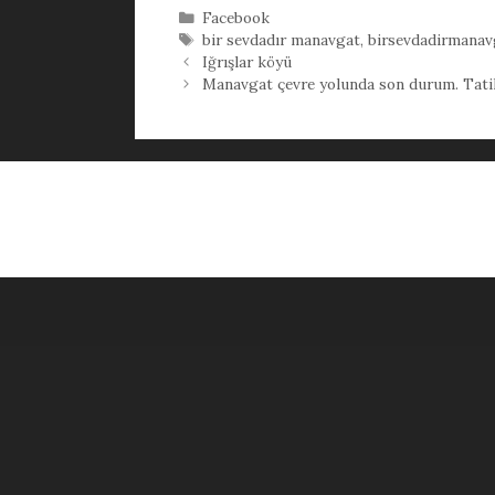
Kategoriler
Facebook
Etiketler
bir sevdadır manavgat
,
birsevdadirmanav
Iğrışlar köyü
Manavgat çevre yolunda son durum. Tatilc