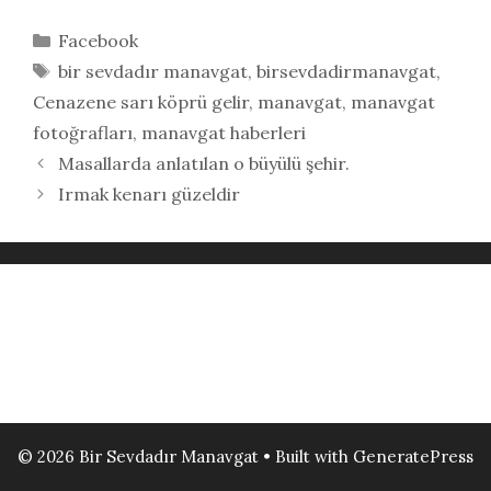
Kategoriler
Facebook
Etiketler
bir sevdadır manavgat
,
birsevdadirmanavgat
,
Cenazene sarı köprü gelir
,
manavgat
,
manavgat
fotoğrafları
,
manavgat haberleri
Masallarda anlatılan o büyülü şehir.
Irmak kenarı güzeldir
© 2026 Bir Sevdadır Manavgat
• Built with
GeneratePress