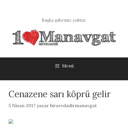
İçeriğe
atla
Başka şubemiz yoktur.
Menü
Cenazene sarı köprü gelir
5 Nisan 2017
yazar
birsevdadirmanavgat