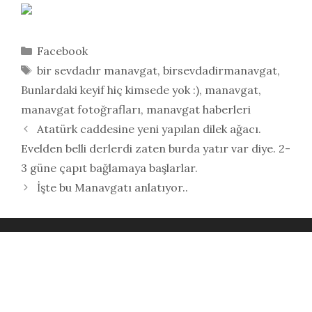
Kategoriler
Facebook
Etiketler
bir sevdadır manavgat
,
birsevdadirmanavgat
,
Bunlardaki keyif hiç kimsede yok :)
,
manavgat
,
manavgat fotoğrafları
,
manavgat haberleri
Atatürk caddesine yeni yapılan dilek ağacı.
Evelden belli derlerdi zaten burda yatır var diye. 2-
3 güne çapıt bağlamaya başlarlar.
İşte bu Manavgatı anlatıyor..