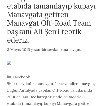
etabıda tamamlayıp kupayı
Manavgata getiren
Manavgat Off-Road Team
başkanı Ali Şen’i tebrik
ederiz.
3 Mayıs 2015
yazar
birsevdadirmanavgat
Kategoriler
Facebook
Etiketler
bir sevdadır manavgat
,
birsevdadirmanavgat
,
Bugün Antalyada yapılan Off-Road yarışlarında
2000cc-4000cc kategorisinde 2600cc ile 8
etabıda tamamlayıp kupayı Manavgata getiren