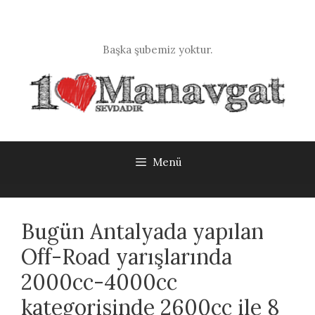
İçeriğe
atla
Başka şubemiz yoktur.
Menü
Bugün Antalyada yapılan
Off-Road yarışlarında
2000cc-4000cc
kategorisinde 2600cc ile 8