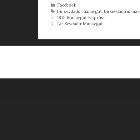
Kategoriler
Facebook
Etiketler
bir sevdadır manavgat
,
birsevdadirmanav
1973 Manavgat Köprüsü
Bir Sevdadır Manavgat