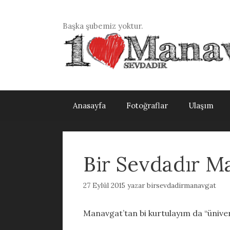
İçeriğe
atla
Başka şubemiz yoktur.
Anasayfa
Fotoğraflar
Ulaşım
Bir Sevdadır M
27 Eylül 2015
yazar
birsevdadirmanavgat
Manavgat’tan bi kurtulayım da “ünive