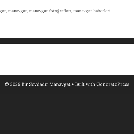
gat
,
manavgat
,
manavgat fotoğrafları
,
manavgat haberleri
© 2026 Bir Sevdadır Manavgat
• Built with
GeneratePress