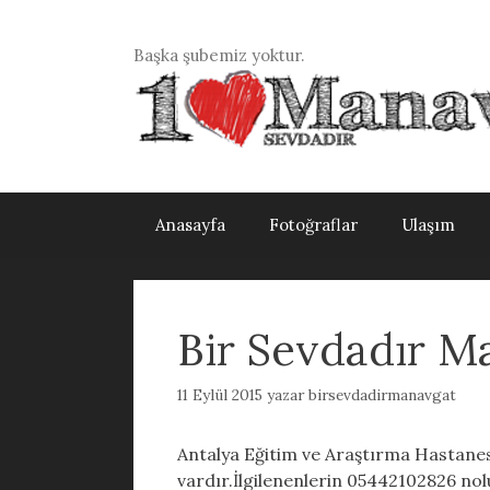
İçeriğe
atla
Başka şubemiz yoktur.
Anasayfa
Fotoğraflar
Ulaşım
Bir Sevdadır M
11 Eylül 2015
yazar
birsevdadirmanavgat
Antalya Eğitim ve Araştırma Hastanes
vardır.İlgilenenlerin 05442102826 no