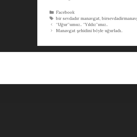
Kategoriler
Facebook
Etiketler
bir sevdadır manavgat
,
birsevdadirmanav
“Uğur”umuz.. “Yıldız”ımız..
Manavgat şehidini böyle uğurladı..