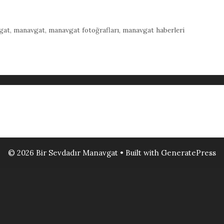
gat
,
manavgat
,
manavgat fotoğrafları
,
manavgat haberleri
© 2026 Bir Sevdadır Manavgat
• Built with
GeneratePress