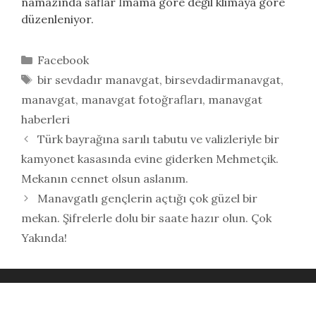
namazında saflar İmama göre değil klimaya göre
düzenleniyor.
Kategoriler
Facebook
Etiketler
bir sevdadır manavgat
,
birsevdadirmanavgat
,
manavgat
,
manavgat fotoğrafları
,
manavgat
haberleri
Türk bayrağına sarılı tabutu ve valizleriyle bir
kamyonet kasasında evine giderken Mehmetçik.
Mekanın cennet olsun aslanım.
Manavgatlı gençlerin açtığı çok güzel bir
mekan. Şifrelerle dolu bir saate hazır olun. Çok
Yakında!