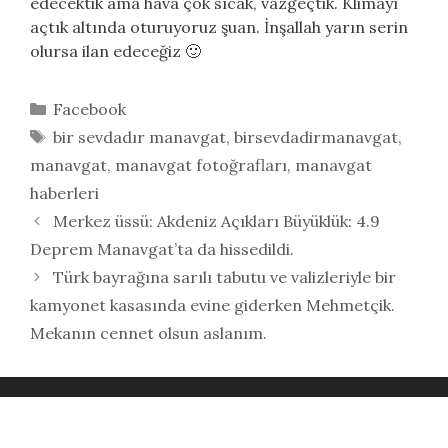
edecektik ama hava çok sıcak, vazgeçtik. Klimayı
açtık altında oturuyoruz şuan. İnşallah yarın serin
olursa ilan edeceğiz 🙂
Kategoriler
Facebook
Etiketler
bir sevdadır manavgat
,
birsevdadirmanavgat
,
manavgat
,
manavgat fotoğrafları
,
manavgat
haberleri
Merkez üssü: Akdeniz Açıkları Büyüklük: 4.9
Deprem Manavgat’ta da hissedildi.
Türk bayrağına sarılı tabutu ve valizleriyle bir
kamyonet kasasında evine giderken Mehmetçik.
Mekanın cennet olsun aslanım.