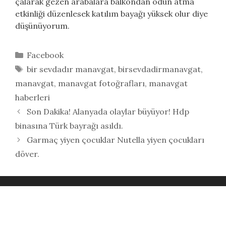
çalarak gezen arabalara balkondan odun atma
etkinliği düzenlesek katılım bayağı yüksek olur diye
düşünüyorum.
Kategoriler
Facebook
Etiketler
bir sevdadır manavgat
,
birsevdadirmanavgat
,
manavgat
,
manavgat fotoğrafları
,
manavgat
haberleri
Son Dakika! Alanyada olaylar büyüyor! Hdp
binasına Türk bayrağı asıldı.
Garmaç yiyen çocuklar Nutella yiyen çocukları
döver.