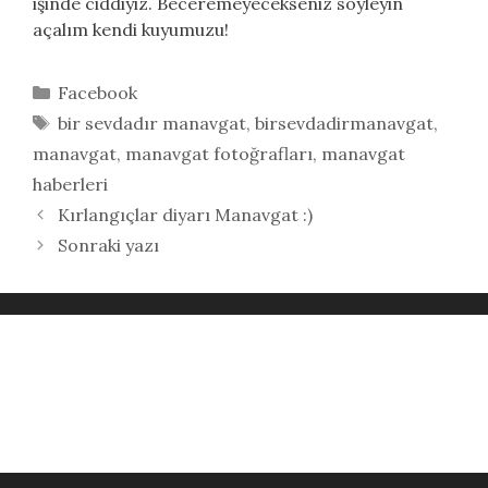
işinde ciddiyiz. Beceremeyecekseniz söyleyin
açalım kendi kuyumuzu!
Kategoriler
Facebook
Etiketler
bir sevdadır manavgat
,
birsevdadirmanavgat
,
manavgat
,
manavgat fotoğrafları
,
manavgat
haberleri
Kırlangıçlar diyarı Manavgat :)
Sonraki yazı