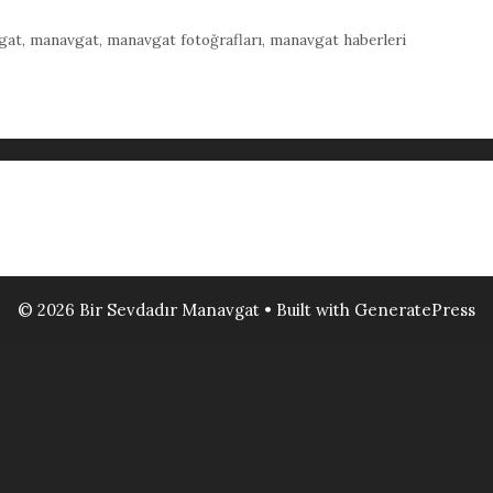
gat
,
manavgat
,
manavgat fotoğrafları
,
manavgat haberleri
© 2026 Bir Sevdadır Manavgat
• Built with
GeneratePress