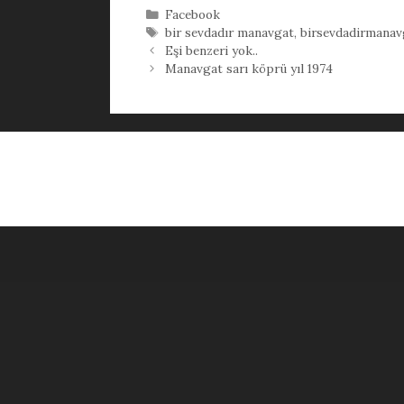
Kategoriler
Facebook
Etiketler
bir sevdadır manavgat
,
birsevdadirmanav
Eşi benzeri yok..
Manavgat sarı köprü yıl 1974