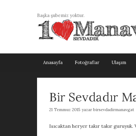
İçeriğe
atla
Başka şubemiz yoktur.
Anasayfa
Fotoğraflar
Ulaşım
Bir Sevdadır M
21 Temmuz 2015
yazar
birsevdadirmanavgat
Isıcaktan heryer takır takır guruyuk.