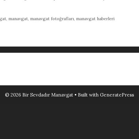
gat
,
manavgat
,
manavgat fotoğrafları
,
manavgat haberleri
© 2026 Bir Sevdadır Manavgat
• Built with
GeneratePress