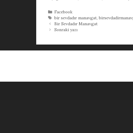
Kategoriler
Facebook
Etiketler
bir sevdadır manavgat
,
birsevdadirmanav
Bir Sevdadır Manavgat
Sonraki yazı