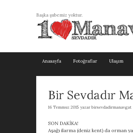
İçeriğe
atla
Başka şubemiz yoktur.
Anasayfa
Fotoğraflar
Ulaşım
Bir Sevdadır M
16 Temmuz 2015
yazar
birsevdadirmanavgat
SON DAKİKA!
Aşağı ilarma (deniz kent) da orman ya