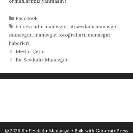
ormanlarımız yanmasın !
Kategoriler
Facebook
Etiketler
bir sevdadır manavgat
,
birsevdadirmanavgat
,
manavgat
,
manavgat fotoğrafları
,
manavgat
haberleri
Mevlüt Çetin
Bir Sevdadır Manavgat
© 2026 Bir Sevdadır Manavgat
• Built with
GeneratePress