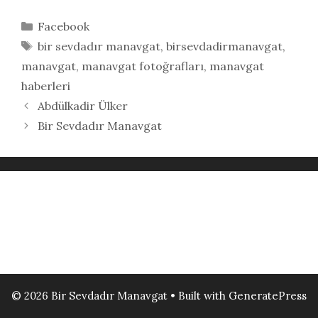
Kategoriler
Facebook
Etiketler
bir sevdadır manavgat
,
birsevdadirmanavgat
,
manavgat
,
manavgat fotoğrafları
,
manavgat
haberleri
Abdülkadir Ülker
Bir Sevdadır Manavgat
© 2026 Bir Sevdadır Manavgat
• Built with
GeneratePress