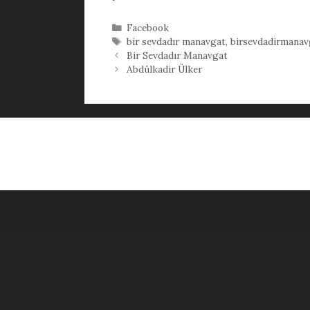
Kategoriler
Facebook
Etiketler
bir sevdadır manavgat
,
birsevdadirmanav
Bir Sevdadır Manavgat
Abdülkadir Ülker