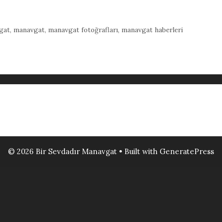
gat
,
manavgat
,
manavgat fotoğrafları
,
manavgat haberleri
© 2026 Bir Sevdadır Manavgat
• Built with
GeneratePress