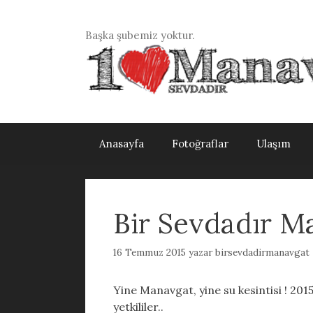
İçeriğe
atla
Başka şubemiz yoktur.
Anasayfa
Fotoğraflar
Ulaşım
Bir Sevdadır M
16 Temmuz 2015
yazar
birsevdadirmanavgat
Yine Manavgat, yine su kesintisi ! 20
yetkililer..