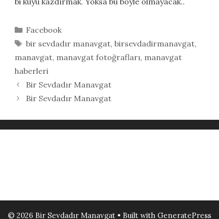
bi kuyu kazdırmak. Yoksa bu böyle olmayacak..
Kategoriler
Facebook
Etiketler
bir sevdadır manavgat
,
birsevdadirmanavgat
,
manavgat
,
manavgat fotoğrafları
,
manavgat
haberleri
Bir Sevdadır Manavgat
Bir Sevdadır Manavgat
© 2026 Bir Sevdadır Manavgat
• Built with
GeneratePress