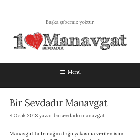
İçeriğe
atla
Başka şubemiz yoktur.
Menü
Bir Sevdadır Manavgat
8 Ocak 2018
yazar
birsevdadirmanavgat
Manavgat’ta Irmağın doğu yakasına verilen isim