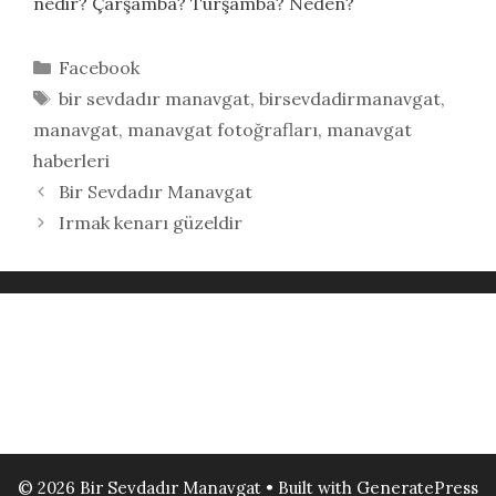
nedir? Çarşamba? Turşamba? Neden?
Kategoriler
Facebook
Etiketler
bir sevdadır manavgat
,
birsevdadirmanavgat
,
manavgat
,
manavgat fotoğrafları
,
manavgat
haberleri
Bir Sevdadır Manavgat
Irmak kenarı güzeldir
© 2026 Bir Sevdadır Manavgat
• Built with
GeneratePress