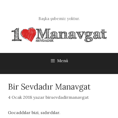
İçeriğe
atla
Başka şubemiz yoktur.
Menü
Bir Sevdadır Manavgat
4 Ocak 2018
yazar
birsevdadirmanavgat
Gocaddılar bizi, sıdırdılar.