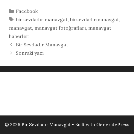
Kategoriler
Facebook
Etiketler
bir sevdadır manavgat
,
birsevdadirmanavgat
,
manavgat
,
manavgat fotoğrafları
,
manavgat
haberleri
Bir Sevdadır Manavgat
Sonraki yazı
© 2026 Bir Sevdadır Manavgat
• Built with
GeneratePress