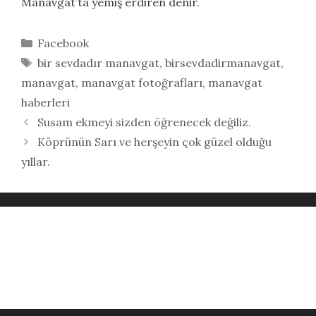
Manavgat’ta yemiş erdiren denir.
Kategoriler
Facebook
Etiketler
bir sevdadır manavgat
,
birsevdadirmanavgat
,
manavgat
,
manavgat fotoğrafları
,
manavgat
haberleri
Susam ekmeyi sizden öğrenecek değiliz.
Köprünün Sarı ve herşeyin çok güzel olduğu
yıllar.