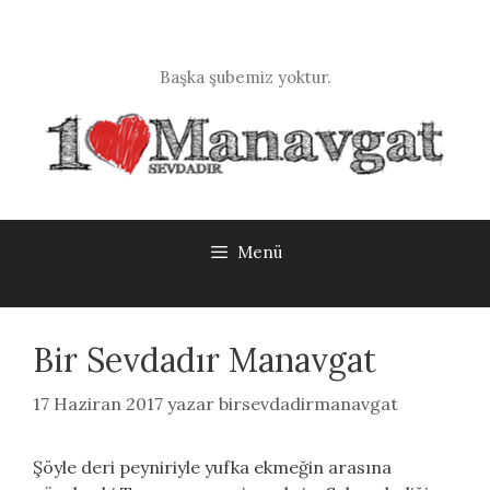
İçeriğe
atla
Başka şubemiz yoktur.
Menü
Bir Sevdadır Manavgat
17 Haziran 2017
yazar
birsevdadirmanavgat
Şöyle deri peyniriyle yufka ekmeğin arasına