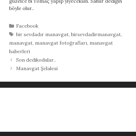
güzelce bi Tomaç yapıp yiyeceksin. Sahur dediğin
böyle olur..
Kategoriler
Facebook
Etiketler
bir sevdadır manavgat
,
birsevdadirmanavgat
,
manavgat
,
manavgat fotoğrafları
,
manavgat
haberleri
Son dedikodular..
Manavgat Şelalesi