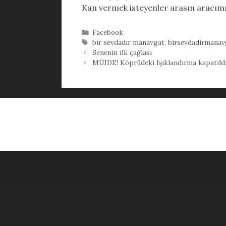
Kan vermek isteyenler arasın aracımı
Kategoriler
Facebook
Etiketler
bir sevdadır manavgat
,
birsevdadirmanav
Senenin ilk çağlası
MÜJDE! Köprüdeki Işıklandırma kapatıldı, 