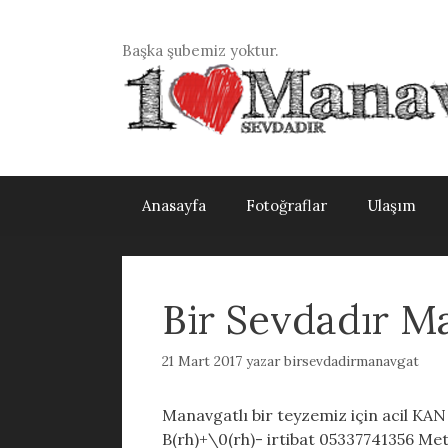
İçeriğe
atla
Başka şubemiz yoktur.
Anasayfa
Fotoğraflar
Ulaşım
Bir Sevdadır M
21 Mart 2017
yazar
birsevdadirmanavgat
Manavgatlı bir teyzemiz için acil KA
B(rh)+\0(rh)- irtibat 05337741356 Met