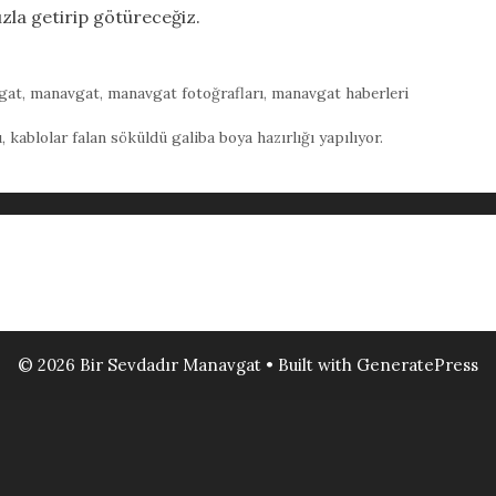
zla getirip götüreceğiz.
gat
,
manavgat
,
manavgat fotoğrafları
,
manavgat haberleri
kablolar falan söküldü galiba boya hazırlığı yapılıyor.
© 2026 Bir Sevdadır Manavgat
• Built with
GeneratePress