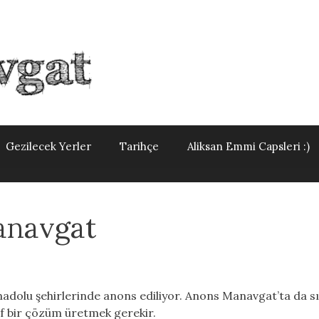
Gezilecek Yerler
Tarihçe
Aliksan Emmi Capsleri :)
anavgat
nadolu şehirlerinde anons ediliyor. Anons Manavgat’ta da sıkl
tif bir çözüm üretmek gerekir.