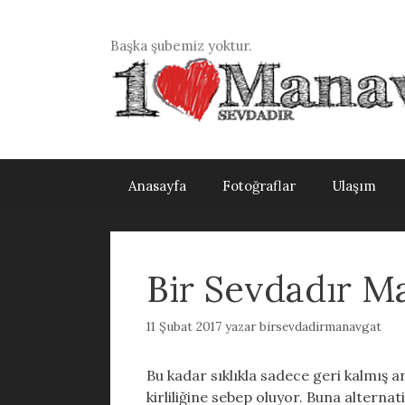
İçeriğe
atla
Başka şubemiz yoktur.
Anasayfa
Fotoğraflar
Ulaşım
Bir Sevdadır M
11 Şubat 2017
yazar
birsevdadirmanavgat
Bu kadar sıklıkla sadece geri kalmış a
kirliliğine sebep oluyor. Buna alterna