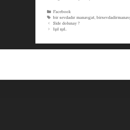
Kategoriler
Facebook
Etiketler
bir sevdadır manavgat
,
birsevdadirmanav
Side dolunay ?
Işıl ışıl..