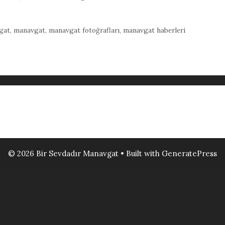
gat
,
manavgat
,
manavgat fotoğrafları
,
manavgat haberleri
© 2026 Bir Sevdadır Manavgat
• Built with
GeneratePress