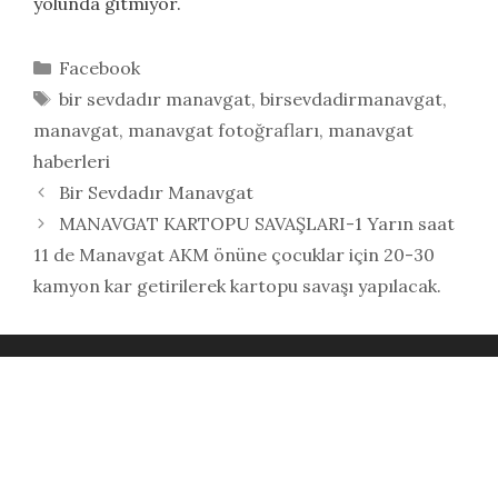
yolunda gitmiyor.
Kategoriler
Facebook
Etiketler
bir sevdadır manavgat
,
birsevdadirmanavgat
,
manavgat
,
manavgat fotoğrafları
,
manavgat
haberleri
Bir Sevdadır Manavgat
MANAVGAT KARTOPU SAVAŞLARI-1 Yarın saat
11 de Manavgat AKM önüne çocuklar için 20-30
kamyon kar getirilerek kartopu savaşı yapılacak.