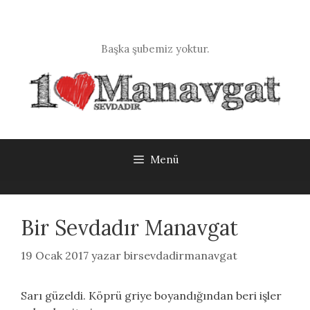
İçeriğe
atla
Başka şubemiz yoktur.
Menü
Bir Sevdadır Manavgat
19 Ocak 2017
yazar
birsevdadirmanavgat
Sarı güzeldi. Köprü griye boyandığından beri işler