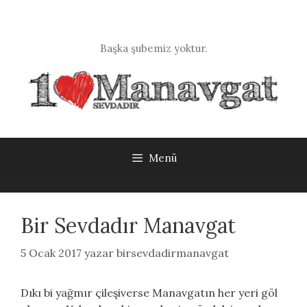
İçeriğe
atla
Başka şubemiz yoktur.
Menü
Bir Sevdadır Manavgat
5 Ocak 2017
yazar
birsevdadirmanavgat
Dıkı bi yağmır çileşiverse Manavgatın her yeri göl