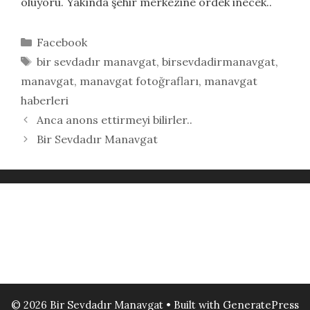
oluyoru. Yakında şehir merkezine ördek inecek..
Kategoriler
Facebook
Etiketler
bir sevdadır manavgat
,
birsevdadirmanavgat
,
manavgat
,
manavgat fotoğrafları
,
manavgat
haberleri
Anca anons ettirmeyi bilirler..
Bir Sevdadır Manavgat
© 2026 Bir Sevdadır Manavgat
• Built with
GeneratePress