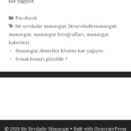
kar yağıyor.
Kategoriler
Facebook
Etiketler
bir sevdadır manavgat
,
birsevdadirmanavgat
,
manavgat
,
manavgat fotoğrafları
,
manavgat
haberleri
Manavgat Ahmetler köyüne kar yağıyor.
Irmak kenarı güzeldir ?
© 2026 Bir Sevdadır Manavgat
• Built with
GeneratePress