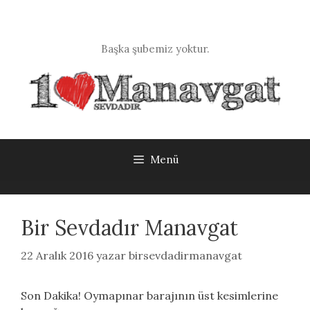
İçeriğe
atla
Başka şubemiz yoktur.
Menü
Bir Sevdadır Manavgat
22 Aralık 2016
yazar
birsevdadirmanavgat
Son Dakika! Oymapınar barajının üst kesimlerine