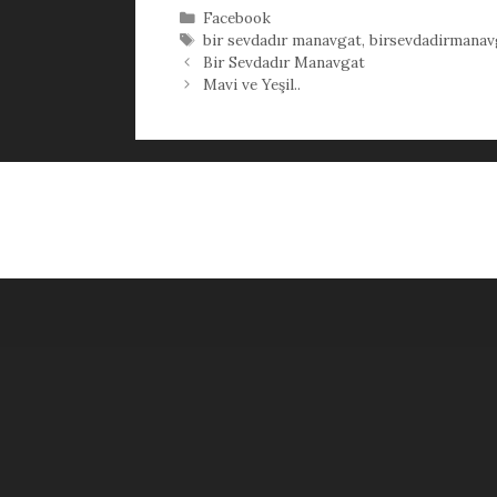
Kategoriler
Facebook
Etiketler
bir sevdadır manavgat
,
birsevdadirmanav
Bir Sevdadır Manavgat
Mavi ve Yeşil..