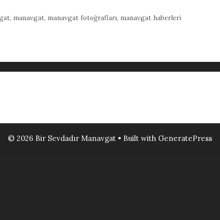
gat
,
manavgat
,
manavgat fotoğrafları
,
manavgat haberleri
© 2026 Bir Sevdadır Manavgat
• Built with
GeneratePress