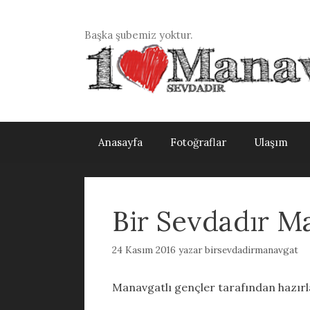
İçeriğe
atla
Başka şubemiz yoktur.
Anasayfa
Fotoğraflar
Ulaşım
Bir Sevdadır M
24 Kasım 2016
yazar
birsevdadirmanavgat
Manavgatlı gençler tarafından hazırl