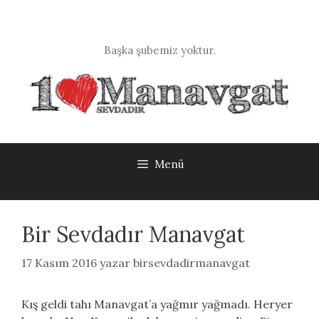
İçeriğe
atla
Başka şubemiz yoktur.
Menü
Bir Sevdadır Manavgat
17 Kasım 2016
yazar
birsevdadirmanavgat
Kış geldi tahı Manavgat’a yağmır yağmadı. Heryer