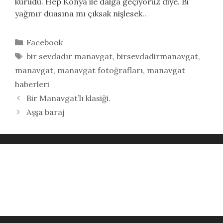
kurudu. Hep Konya ile dalga geçiyoruz diye. Bi
yağmır duasına mı çıksak nişlesek..
Kategoriler
Facebook
Etiketler
bir sevdadır manavgat
,
birsevdadirmanavgat
,
manavgat
,
manavgat fotoğrafları
,
manavgat
haberleri
Bir Manavgat’lı klasiği.
Aşşa baraj