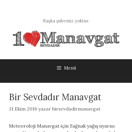
İçeriğe
atla
Başka şubemiz yoktur.
Menü
Bir Sevdadır Manavgat
31 Ekim 2016
yazar
birsevdadirmanavgat
Meteoroloji Manavgat için Sağnak yağış uyarısı