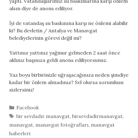
yaptı. Vatandaşlarımız su baskınlarına karşı önlem
alsın diye de anons ediliyor.
İyi de vatandaş su baskınına karşı ne önlemi alabilir
ki? Bu devletin / Antalya ve Manavgat
belediyelerinin görevi değil mi?
Yattınız yattınız yağmur gelmeden 2 saat önce
aklınız başınıza geldi anons ediliyorsunuz.
Yaz boyu birbirinizle uğraşacağınıza neden şimdiye
kadar bir önlem almadınız? Sel olursa sorumlusu
sizlersiniz!
Kategoriler
Facebook
Etiketler
bir sevdadır manavgat
,
birsevdadirmanavgat
,
manavgat
,
manavgat fotoğrafları
,
manavgat
haberleri