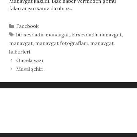
Manavgat kazıldı. Bize haber vermeden gömü
falan arıyorsanız darılırız..
Kategoriler
Facebook
Etiketler
bir sevdadır manavgat
,
birsevdadirmanavgat
,
manavgat
,
manavgat fotoğrafları
,
manavgat
haberleri
Önceki yazı
Masal şehir..