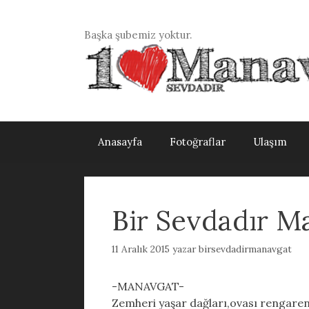
İçeriğe
atla
Başka şubemiz yoktur.
Anasayfa
Fotoğraflar
Ulaşım
Bir Sevdadır M
11 Aralık 2015
yazar
birsevdadirmanavgat
-MANAVGAT-
Zemheri yaşar dağları,ovası rengare