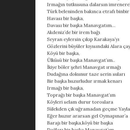
Irmağın tutkusuna dalarsın imrenere
Türk beleninden bakınca etrafı binbir
Havası bir başka,
Davası bir başka Manavgatım…
Akdeniz’de bir irem bağı
Seyran eylersin çıkıp Karakaya’yı
Gözlerini büyüler kıyısındaki Alara çay
Köyü bir başka,
Ülküsü bir başka Manavgat’ım..
İkiye böler şehri Manavgat ırmağı
Dudağına dokunur taze serin suları
Bir başka huzurludur ırmak kenarı
Irmağı bir başka,
Toprağı bir başka Manavgat’ım
Köyleri selam durur toroslara
Sülekden çık uğramadan geçme Yayla
Eğer huzur ararsan gel Oymapınar’a
Barajı bir başka,köyü bir başka
Dağları bir başka Manavgat’ım.