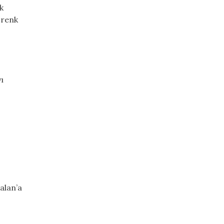
k
 renk
ı
alan’a