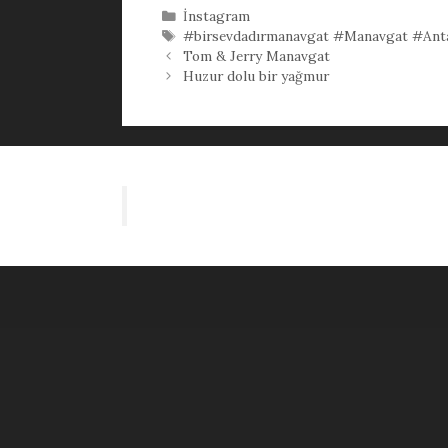
Kategoriler
İnstagram
Etiketler
#birsevdadırmanavgat #Manavgat #Ant
Tom & Jerry Manavgat
Huzur dolu bir yağmur