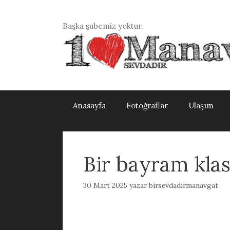
İçeriğe
atla
Başka şubemiz yoktur.
Anasayfa
Fotoğraflar
Ulaşım
Bir bayram klasi
30 Mart 2025
yazar
birsevdadirmanavgat