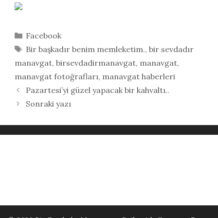
Kategoriler
Facebook
Etiketler
Bir başkadır benim memleketim.
,
bir sevdadır
manavgat
,
birsevdadirmanavgat
,
manavgat
,
manavgat fotoğrafları
,
manavgat haberleri
Pazartesi’yi güzel yapacak bir kahvaltı..
Sonraki yazı