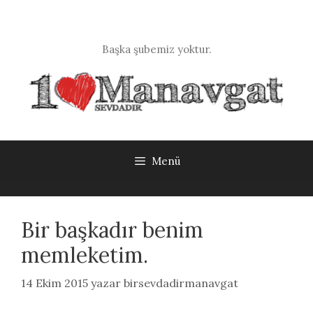
İçeriğe
atla
Başka şubemiz yoktur.
Menü
Bir başkadır benim
memleketim.
14 Ekim 2015
yazar
birsevdadirmanavgat