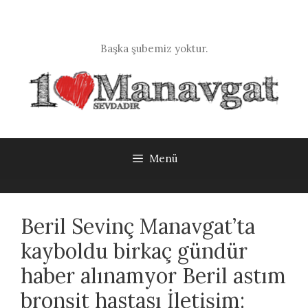
İçeriğe
atla
Başka şubemiz yoktur.
Menü
Beril Sevinç Manavgat’ta
kayboldu birkaç gündür
haber alınamyor Beril astım
bronşit hastası İletişim: