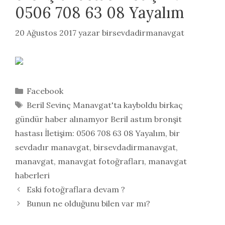
0506 708 63 08 Yayalım
20 Ağustos 2017
yazar
birsevdadirmanavgat
Kategoriler
Facebook
Etiketler
Beril Sevinç Manavgat'ta kayboldu birkaç
gündür haber alınamyor Beril astım bronşit
hastası İletişim: 0506 708 63 08 Yayalım
,
bir
sevdadır manavgat
,
birsevdadirmanavgat
,
manavgat
,
manavgat fotoğrafları
,
manavgat
haberleri
Eski fotoğraflara devam ?
Bunun ne olduğunu bilen var mı?