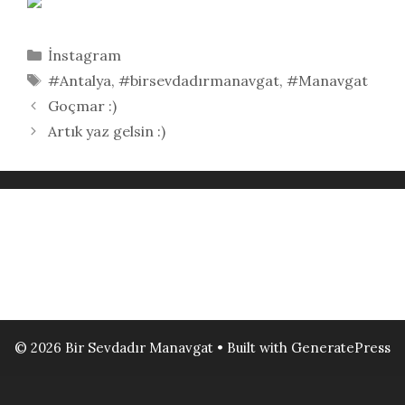
Kategoriler
İnstagram
Etiketler
#Antalya
,
#birsevdadırmanavgat
,
#Manavgat
Goçmar :)
Artık yaz gelsin :)
© 2026 Bir Sevdadır Manavgat
• Built with
GeneratePress