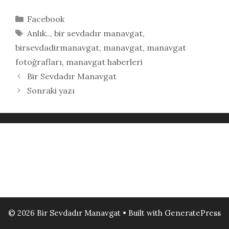
Kategoriler
Facebook
Etiketler
Anlık..
,
bir sevdadır manavgat
,
birsevdadirmanavgat
,
manavgat
,
manavgat
fotoğrafları
,
manavgat haberleri
Bir Sevdadır Manavgat
Sonraki yazı
© 2026 Bir Sevdadır Manavgat
• Built with
GeneratePress