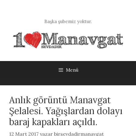
İçeriğe
atla
Başka şubemiz yoktur.
Menü
Anlık görüntü Manavgat
Şelalesi. Yağışlardan dolayı
baraj kapakları açıldı.
12 Mart 2017
yazar
birsevdadirmanavgat