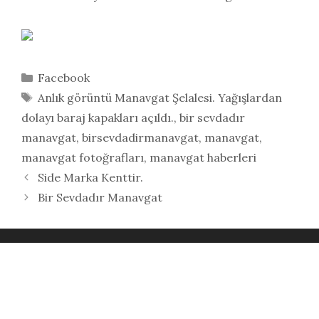
Kategoriler
Facebook
Etiketler
Anlık görüntü Manavgat Şelalesi. Yağışlardan
dolayı baraj kapakları açıldı.
,
bir sevdadır
manavgat
,
birsevdadirmanavgat
,
manavgat
,
manavgat fotoğrafları
,
manavgat haberleri
Side Marka Kenttir.
Bir Sevdadır Manavgat