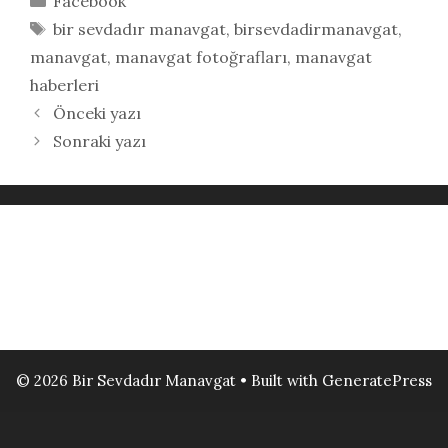
Facebook
Etiketler
bir sevdadır manavgat
,
birsevdadirmanavgat
,
manavgat
,
manavgat fotoğrafları
,
manavgat
haberleri
Önceki yazı
Sonraki yazı
© 2026 Bir Sevdadır Manavgat
• Built with
GeneratePress