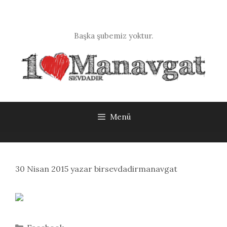
İçeriğe
atla
Başka şubemiz yoktur.
Menü
30 Nisan 2015
yazar
birsevdadirmanavgat
Kategoriler