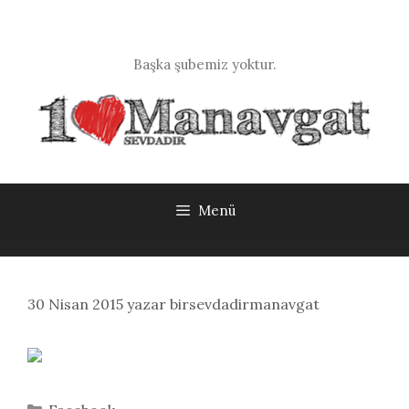
İçeriğe
atla
Başka şubemiz yoktur.
Menü
30 Nisan 2015
yazar
birsevdadirmanavgat
Kategoriler