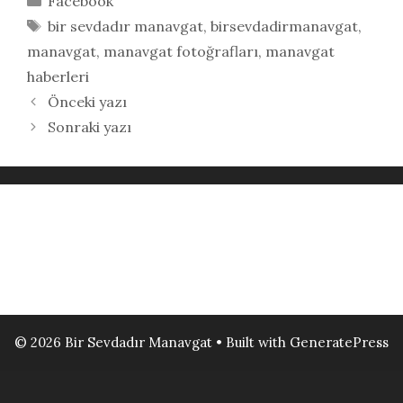
Facebook
Etiketler
bir sevdadır manavgat
,
birsevdadirmanavgat
,
manavgat
,
manavgat fotoğrafları
,
manavgat
haberleri
Önceki yazı
Sonraki yazı
© 2026 Bir Sevdadır Manavgat
• Built with
GeneratePress