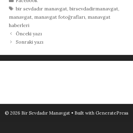
Facebook
Etiketler
bir sevdadır manavgat
,
birsevdadirmanavgat
,
manavgat
,
manavgat fotoğrafları
,
manavgat
haberleri
Önceki yazı
Sonraki yazı
© 2026 Bir Sevdadır Manavgat
• Built with
GeneratePress