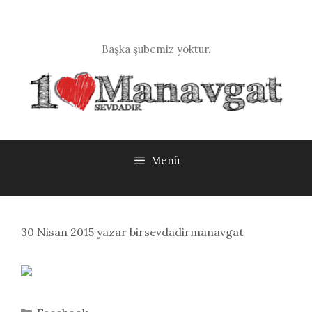
İçeriğe
atla
Başka şubemiz yoktur.
Menü
30 Nisan 2015
yazar
birsevdadirmanavgat
Kategoriler