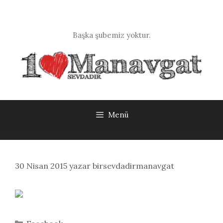
İçeriğe
atla
Başka şubemiz yoktur.
Menü
30 Nisan 2015
yazar
birsevdadirmanavgat
Kategoriler