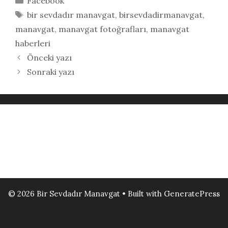
Facebook
Etiketler
bir sevdadır manavgat
,
birsevdadirmanavgat
,
manavgat
,
manavgat fotoğrafları
,
manavgat
haberleri
Önceki yazı
Sonraki yazı
© 2026 Bir Sevdadır Manavgat
• Built with
GeneratePress